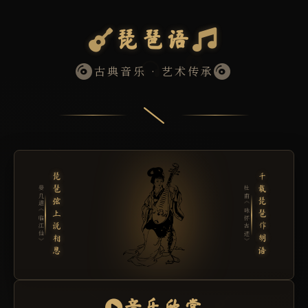
琵琶语
古典音乐 · 艺术传承
琵琶弦上说相思
千载琵琶作胡语
晏几道《临江仙》
杜甫《咏怀古迹》
音乐欣赏